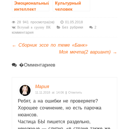
Эмоциональный
Культурный
интеллект
человек
сочинение
28 941 просмотра(ов)
01.05.2018
Без рубрики
2
Вступай в группу ВК
комментария
←
Сборник эссе по теме «Банк»
Моя мечта(2 вариант)
→
�омментариев
Мария
11.11.2018 at 14:06
|
Ответить
Ребят, а на ошибки не проверяете?
Хорошее сочинение, но есть парочка
нюансов.
Частица БЫ пишется раздельно,
ненужные — слитно, «в стране также же