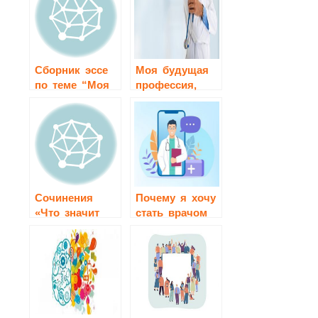
Сборник эссе
Моя будущая
по теме “Моя
профессия,
мечта”
моя мечта
Сочинения
Почему я хочу
«Что значит
стать врачом
быть
патриотом
своей
страны?»