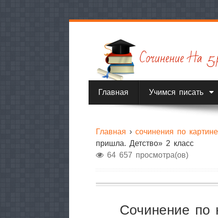
Главная
Учимся писать
Главная
›
сочинения по картин
пришла. Детство» 2 класс
64 657 просмотра(ов)
Сочинение по 