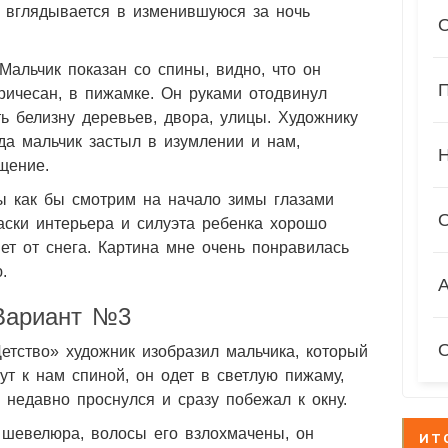
и вглядывается в изменившуюся за ночь
Мальчик показан со спины, видно, что он
П
причесан, в пижамке. Он руками отодвинул
ь белизну деревьев, двора, улицы. Художнику
гда мальчик застыл в изумлении и нам,
щение.
мы как бы смотрим на начало зимы глазами
аски интерьера и силуэта ребенка хорошо
ет от снега. Картина мне очень понравилась
.
А
Вариант №3
етство» художник изобразил мальчика, который
ут к нам спиной, он одет в светлую пижаму,
 недавно проснулся и сразу побежал к окну.
я шевелюра, волосы его взлохмачены, он
ИТ