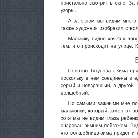
пристально смотрит в окно. За
узоры.
А за окном мы видим много б
также художник изобразил ство
Мальчику видно хочется побе
тем, что происходит на улице. 
Полотно Тутунова «Зима при
поскольку в нем соединены в е
серый и невзрачный, а другой 
волшебный.
Но самыми важными мне пок
мальчонки, который замер от во
хотя мы не видим глаза ребенка
очарован зимним пейзажем. Вид
что волшебница-зима придет и п