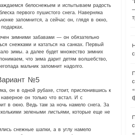
“
лаждаемся белоснежьем и испытываем радость
блеска первого пушистого снега. Наверняка
т
онке запомнится, а сейчас он, глядя в окно,
 подарках.
ечен зимними забавами — он обязательно
Н
ться снежками и кататься на санках. Первый
с
ало зимы. а далее будет множество зимних
понимаем, что зима дарит детям волшебство,
негопада мальчик запомнит надолго.
Вариант №5
«
а, он в одной рубахе, стоит, прислонившись к
 наверное он только что встал. И с
т в окно. Ведь там за ночь намело снега. За
сколькими зелеными листьями, которые еще не
лись снежные шапки, а в углу намело