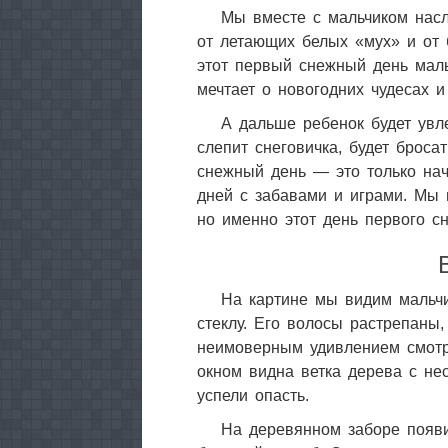
Мы вместе с мальчиком нас
от летающих белых «мух» и от 
этот первый снежный день мальч
мечтает о новогодних чудесах и
А дальше ребенок будет увл
слепит снеговичка, будет броса
снежный день — это только нач
дней с забавами и играми. Мы 
но именно этот день первого с
На картине мы видим мальчик
стеклу. Его волосы растрепаны,
неимоверным удивлением смотри
окном видна ветка дерева с не
успели опасть.
На деревянном заборе появи