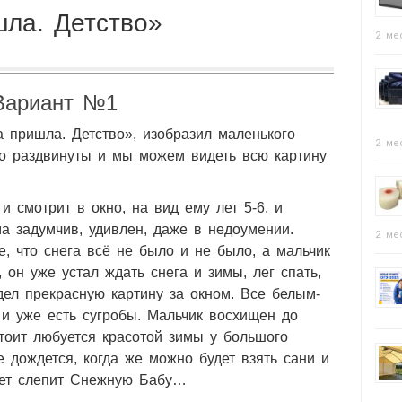
шла. Детство»
2 ме
Вариант №1
а пришла. Детство», изобразил маленького
2 ме
го раздвинуты и мы можем видеть всю картину
и смотрит в окно, на вид ему лет 5-6, и
ма задумчив, удивлен, даже в недоумении.
2 ме
е, что снега всё не было и не было, а мальчик
 он уже устал ждать снега и зимы, лег спать,
идел прекрасную картину за окном. Все белым-
, и уже есть сугробы. Мальчик восхищен до
стоит любуется красотой зимы у большого
 дождется, когда же можно будет взять сани и
удет слепит Снежную Бабу…