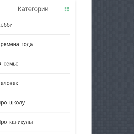
Категории
Хобби
Времена года
О семье
Человек
Про школу
Про каникулы