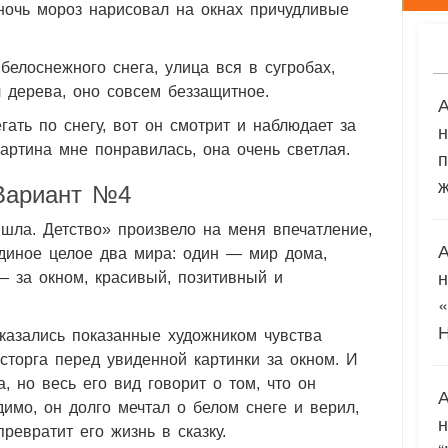
 ночь мороз нарисовал на окнах причудливые
елоснежного снега, улица вся в сугробах,
л дерева, оно совсем беззащитное.
гать по снегу, вот он смотрит и наблюдает за
Картина мне понравилась, она очень светлая.
п
ж
Вариант №4
шла. Детство» произвело на меня впечатление,
диное целое два мира: один — мир дома,
— за окном, красивый, позитивный и
азались показанные художником чувства
сторга перед увиденной картинки за окном. И
, но весь его вид говорит о том, что он
имо, он долго мечтал о белом снеге и верил,
ревратит его жизнь в сказку.