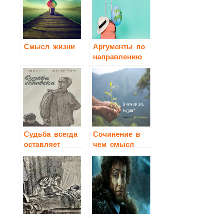
Смысл жизни
Аргументы по
направлению
«Человек
путешествующий:
дорога в жизни
человека»
Судьба всегда
Сочинение в
оставляет
чем смысл
человеку
жизни
дверцу для
выхода