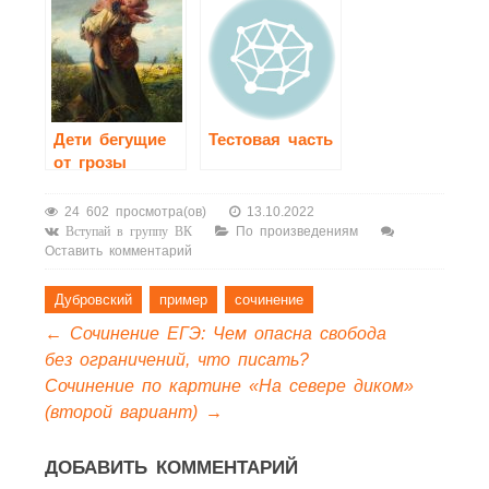
Дети бегущие
Тестовая часть
от грозы
сочинение 3
класс
24 602 просмотра(ов)
13.10.2022
По произведениям
Вступай в группу ВК
Оставить комментарий
Дубровский
пример
сочинение
←
Сочинение ЕГЭ: Чем опасна свобода
без ограничений, что писать?
Сочинение по картине «На севере диком»
(второй вариант)
→
ДОБАВИТЬ КОММЕНТАРИЙ