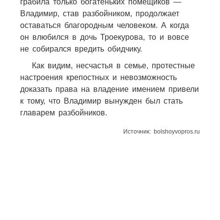
грабила только богатеньких помещиков —
Владимир, став разбойником, продолжает
оставаться благородным человеком. А когда
он влюбился в дочь Троекурова, то и вовсе
не собирался вредить обидчику.
Как видим, несчастья в семье, протестные
настроения крепостных и невозможность
доказать права на владение имением привели
к тому, что Владимир вынужден был стать
главарем разбойников.
Источник: bolshoyvopros.ru
86
33
36
23
27
30
142