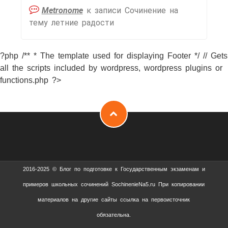
Metronome
к записи
Сочинение на
тему летние радости
?php /** * The template used for displaying Footer */ // Gets
all the scripts included by wordpress, wordpress plugins or
functions.php ?>
2016-2025 © Блог по подготовке к Государственным экзаменам и
примеров школьных сочинений SochinenieNa5.ru При копировании
материалов на другие сайты ссылка на первоисточник
обязательна.