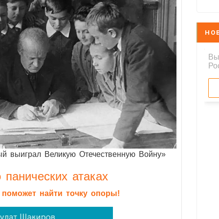
НО
ый выиграл Великую Отечественную Войну»
 панических атаках
я поможет найти точку опоры!