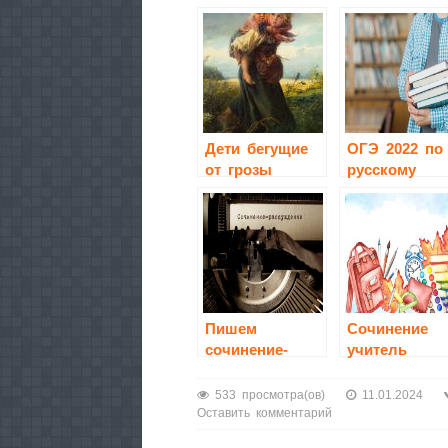
Дети бегущие
ОГЭ 2022 по
от грозы
русскому
сочинение 3
языку
класс
Пишем
Сочинение
сочинение-
учитель
рассуждение
533 просмотра(ов)
11.01.2024
Оставить комментарий