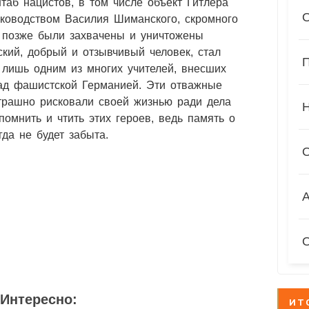
аб нацистов, в том числе объект Гитлера
ководством Василия Шиманского, скромного
, позже были захвачены и уничтожены
кий, добрый и отзывчивый человек, стал
П
 лишь одним из многих учителей, внесших
над фашистской Германией. Эти отважные
страшно рисковали своей жизнью ради дела
омнить и чтить этих героев, ведь память о
гда не будет забыта.
А
1
5
2
Интересно:
ИТ