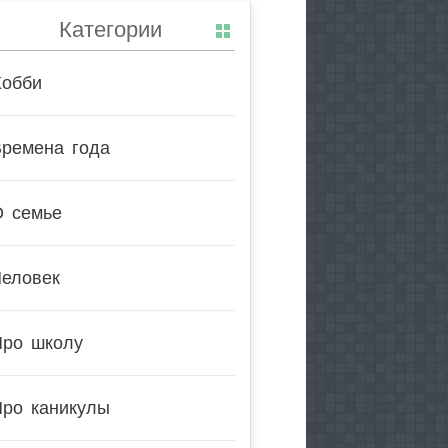
Категории
Хобби
Времена года
О семье
Человек
Про школу
Про каникулы