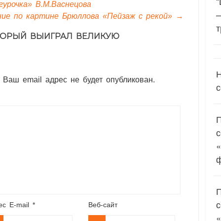
“
урочка» В.М.Васнецова
ние по картине Брюллова «Пейзаж с рекой»
→
т
ОТОРЫЙ ВЫИГРАЛ ВЕЛИКУЮ
Н
 Ваш email адрес не будет опубликован.
с
«
ес E-mail
*
Веб-сайт