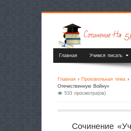
Главная
Учимся писать
Главная
›
Произвольная тема
Отечественную Войну»
533 просмотра(ов)
Сочинение «Уч