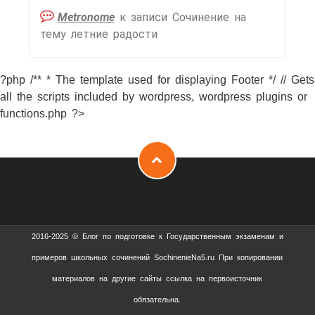
Metronome
к записи
Сочинение на
тему летние радости
?php /** * The template used for displaying Footer */ // Gets
all the scripts included by wordpress, wordpress plugins or
functions.php ?>
2016-2025 © Блог по подготовке к Государственным экзаменам и
примеров школьных сочинений SochinenieNa5.ru При копировании
материалов на другие сайты ссылка на первоисточник
обязательна.