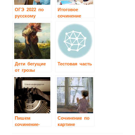
ОГЭ 2022 по
Итоговое
русскому
сочинение
языку
2020-2021
Дети бегущие
Тестовая часть
от грозы
сочинение 3
класс
Пишем
Сочинение по
сочинение-
картине
рассуждение
Тутунова «Зима