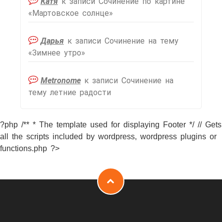
Катя
к записи
Сочинение по картине
«Мартовское солнце»
Дарья
к записи
Сочинение на тему
«Зимнее утро»
Metronome
к записи
Сочинение на
тему летние радости
?php /** * The template used for displaying Footer */ // Gets
all the scripts included by wordpress, wordpress plugins or
functions.php ?>