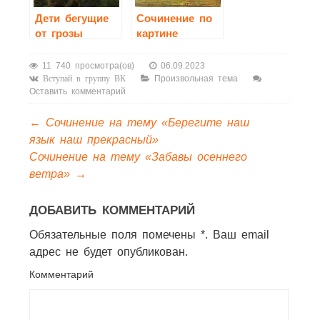
Дети бегущие
Сочинение по
от грозы
картине
сочинение 3
Бродского
класс
«Летний сад
11 740 просмотра(ов)
06.09.2023
осенью»
Произвольная тема
Вступай в группу ВК
Оставить комментарий
письмо другу
←
Сочинение на тему «Берегите наш
язык наш прекрасный»
Сочинение на тему «Забавы осеннего
ветра»
→
ДОБАВИТЬ КОММЕНТАРИЙ
Обязательные поля помечены *. Ваш email
адрес не будет опубликован.
Комментарий