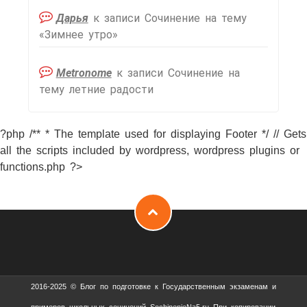
Дарья
к записи
Сочинение на тему
«Зимнее утро»
Metronome
к записи
Сочинение на
тему летние радости
?php /** * The template used for displaying Footer */ // Gets
all the scripts included by wordpress, wordpress plugins or
functions.php ?>
2016-2025 © Блог по подготовке к Государственным экзаменам и
примеров школьных сочинений SochinenieNa5.ru При копировании