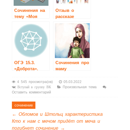
Сочинения на
Отзыв о
тему «Моя
рассказе
комната»
«Сочинение»
Каминский
ОГЭ 15.3.
Сочинения про
«Доброта».
маму
Примеры
сочинений
4 545 просмотра(ов)
05.03.2022
Произвольная тема
Вступай в группу ВК
Оставить комментарий
сочинение
←
Обломов и Штольц характеристика
Кто к нам с мечом придёт от меча и
погибнет сочинение
→