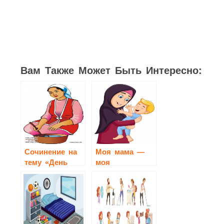
8
1
1
1
1
3
28
Вам Также Может Быть Интересно:
Сочинение на
Моя мама —
тему «День
моя
моей мамы»
поддержка(7-11
(моего папы,
класс)
бабушки,
сестры…)