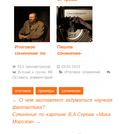
сочинение 3
класс
Итоговое
Пишем
сочинение по
сочинение-
направлению
рассуждение
«Добро и зло»:
513 просмотра(ов)
09.02.2023
«Может ли зло
Итоговое сочинение
Вступай в группу ВК
Оставить комментарий
помочь
человеку
понять себя?»
итоговое
примеры
сочинение
←
О чем заставляет задуматься научная
фантастика?
Сочинение по картине В.А.Серова «Мика
Морозов»
→