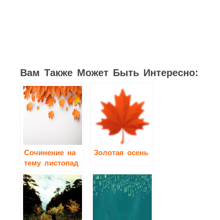
30
7
8
6
7
5
26
Вам Также Может Быть Интересно:
Сочинение на
Золотая осень
тему листопад