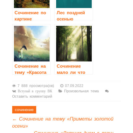
Сочинение по
Лес поздней
картине
осенью
«Осенний день
Сокольники»
Исаака
Левитана
Сочинение на
Сочинение
тему «Красота
мало ли что
вокруг нас»
можно делать
в лесу
7 888 просмотра(ов)
07.09.2022
Произвольная тема
Вступай в группу ВК
Оставить комментарий
сочинение
←
Cочинение на тему «Приметы золотой
осени»